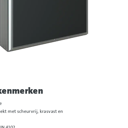
um
slaan
 kenmerken
e
kt met scheurvrij, krasvast en
IN 4102