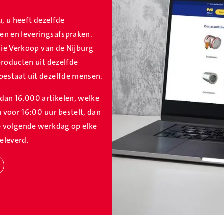
lu, u heeft dezelfde
en en leveringsafspraken.
sie Verkoop van de Nijburg
producten uit dezelfde
estaat uit dezelfde mensen.
dan 16.000 artikelen, welke
u voor 16:00 uur bestelt, dan
e volgende werkdag op elke
eleverd.