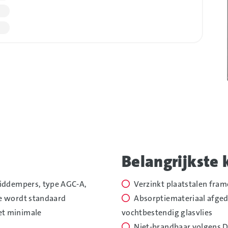
Foto
alb
over
Belangrijkste
uiddempers, type AGC-A,
Verzinkt plaatstalen fram
se wordt standaard
Absorptiemateriaal afgede
et minimale
vochtbestendig glasvlies
Niet-brandbaar volgens D