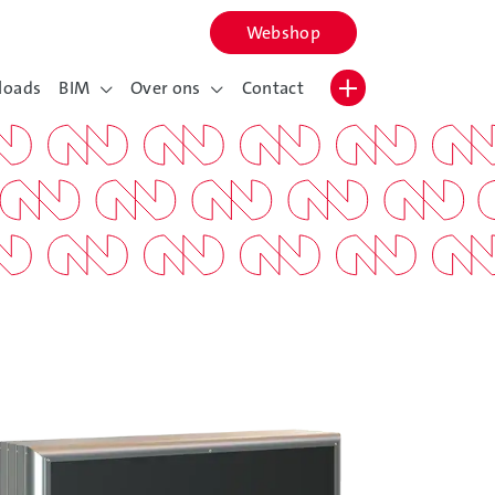
Webshop
Lettergrootte vergroten
Hoog contrast wisselen
loads
BIM
Over ons
Contact