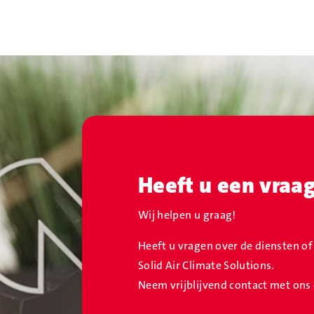
Heeft u een vraa
Wij helpen u graag!
Heeft u vragen over de diensten o
Solid Air Climate Solutions.
Neem vrijblijvend contact met ons