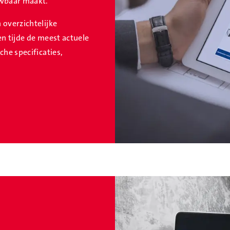
uwbaar maakt.
 overzichtelijke
en tijde de meest actuele
che specificaties,