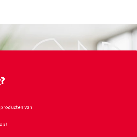
g?
f producten van
 op!