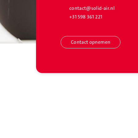
contact@solid-air.nl
+31 598 361 221
Contact opnemen