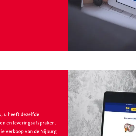
lu, u heeft dezelfde
en en leveringsafspraken.
sie Verkoop van de Nijburg