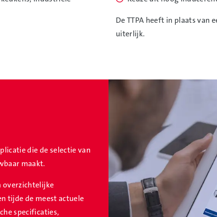
De TTPA heeft in plaats van 
uiterlijk.
icatie die de selectie van
uwbaar maakt.
 overzichtelijke
en tijde de meest actuele
che specificaties,