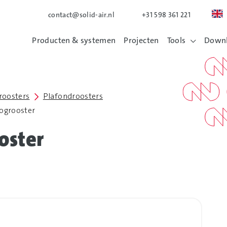
contact@solid-air.nl
+31 598 361 221
Producten & systemen
Projecten
Tools
Down
eroosters
Plafondroosters
ogrooster
oster