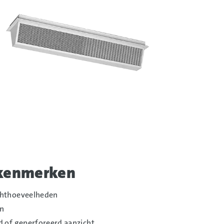
um
slaan
 kenmerken
chthoeveelheden
on
d of geperforeerd aanzicht