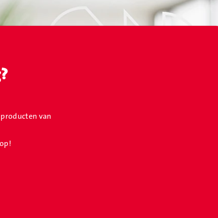
g?
f producten van
 op!