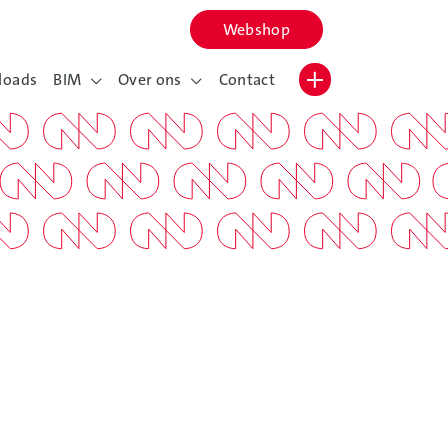
Webshop
Lettergrootte vergroten
Hoog contrast wisselen
loads
BIM
Over ons
Contact