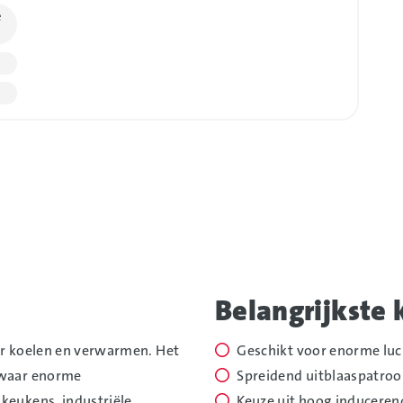
e
Foto
alb
over
Belangrijkste
oor koelen en verwarmen. Het
Geschikt voor enorme lu
s waar enorme
Spreidend uitblaaspatro
keukens, industriële
Keuze uit hoog induceren