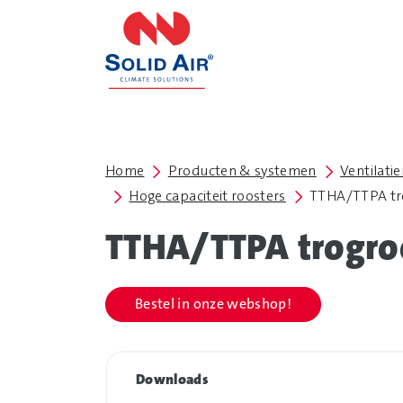
overslaan
Home
Producten & systemen
Ventilati
Hoge capaciteit roosters
TTHA/TTPA tr
TTHA/TTPA trogro
Bestel in onze webshop!
Downloads