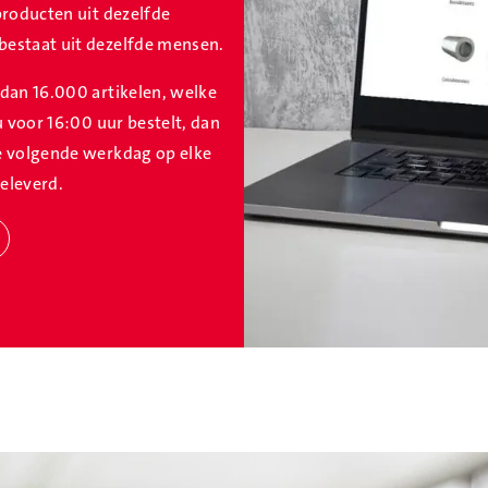
producten uit dezelfde
estaat uit dezelfde mensen.
dan 16.000 artikelen, welke
u voor 16:00 uur bestelt, dan
e volgende werkdag op elke
eleverd.