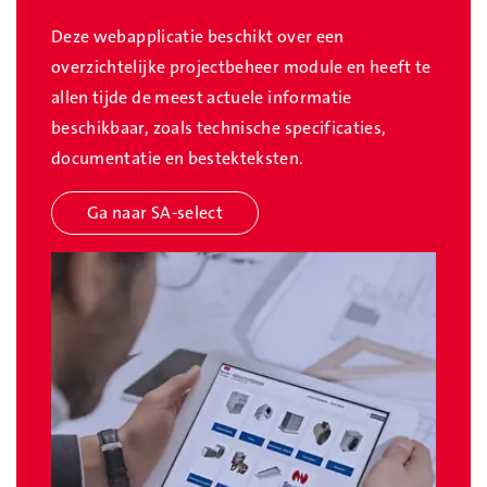
Deze webapplicatie beschikt over een
overzichtelijke projectbeheer module en heeft te
allen tijde de meest actuele informatie
beschikbaar, zoals technische specificaties,
documentatie en bestekteksten.
Ga naar SA-select