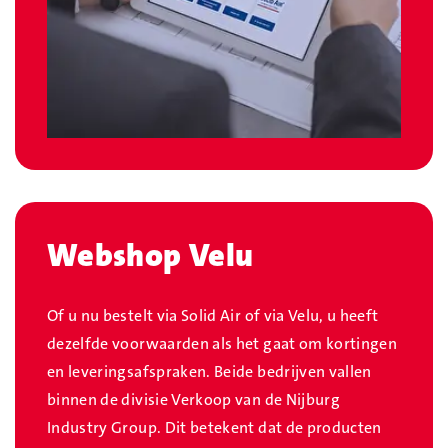
Webshop Velu
Of u nu bestelt via Solid Air of via Velu, u heeft
dezelfde voorwaarden als het gaat om kortingen
en leveringsafspraken. Beide bedrijven vallen
binnen de divisie Verkoop van de Nijburg
Industry Group. Dit betekent dat de producten