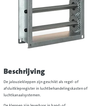
Foto
album
Beschrijving
overslaan
De jalouziekleppen zijn geschikt als regel- of
afsluitklepregister in luchtbehandelingskasten of
luchtkanaalsystemen.
De kleppen zijn leverbaar in hand- of