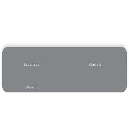
Levertijden
Contact
Webshop
Wilt u op de hoogte blijven?
Meld u dan aan voor onze nieuwsbrief, dan mist