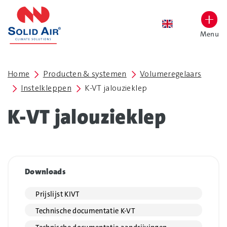
overslaan
Menu
Lettergrootte vergroten
Hoog contrast wisselen
Home
Producten & systemen
Volumeregelaars
Instelkleppen
K-VT jalouzieklep
K-VT jalouzieklep
Downloads
Prijslijst KIVT
Technische documentatie K-VT