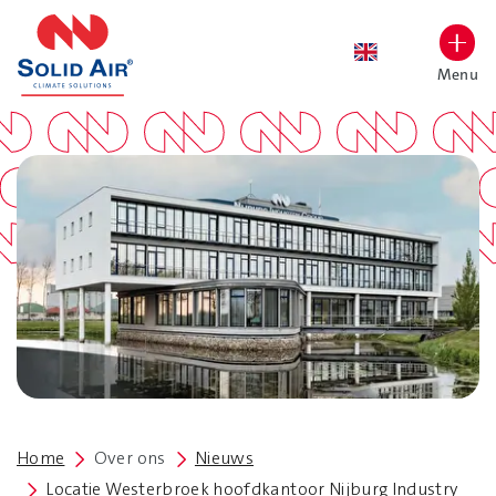
overslaan
Menu
Lettergrootte vergroten
Hoog contrast wisselen
Home
Over ons
Nieuws
Locatie Westerbroek hoofdkantoor Nijburg Industry