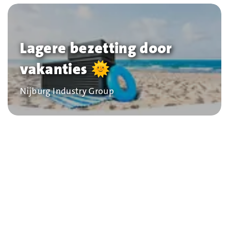
Lagere bezetting door
vakanties 🌞
Bedrijf
Nijburg Industry Group