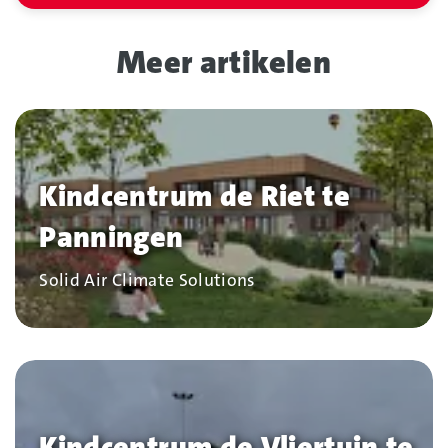
Meer artikelen
Kindcentrum de Riet te
Panningen
Bedrijf
Solid Air Climate Solutions
Kindcentrum de Vliertuin te