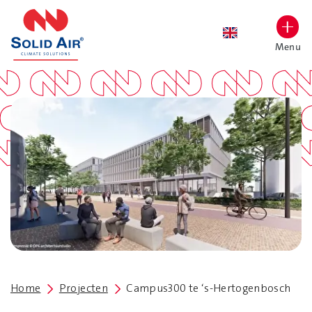
overslaan
Menu
Lettergrootte vergroten
Hoog contrast wisselen
Home
Projecten
Campus300 te ‘s-Hertogenbosch