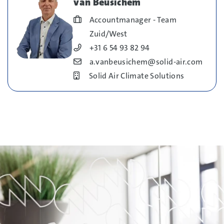
van Beusichem
Blog_field_Functie
Accountmanager - Team
Zuid/West
Blog_field_Telefoonnummer
+31 6 54 93 82 94
Blog_field_E-mail
a.vanbeusichem@solid-air.com
Bedrijf
Solid Air Climate Solutions