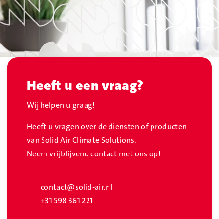
Heeft u een vraag?
Wij helpen u graag!
Heeft u vragen over de diensten of producten
van Solid Air Climate Solutions.
Neem vrijblijvend contact met ons op!
contact@solid-air.nl
+31 598 361 221