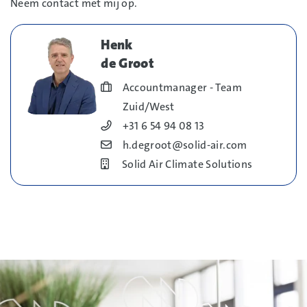
Neem contact met mij op.
Henk
de Groot
Blog_field_Functie
Accountmanager - Team
Zuid/West
Blog_field_Telefoonnummer
+31 6 54 94 08 13
Blog_field_E-mail
h.degroot@solid-air.com
Bedrijf
Solid Air Climate Solutions