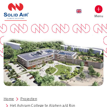
overslaan
Menu
Lettergrootte vergroten
Hoog contrast wisselen
Home
Projecten
Het Ashram College te Alphen a/d Rijn