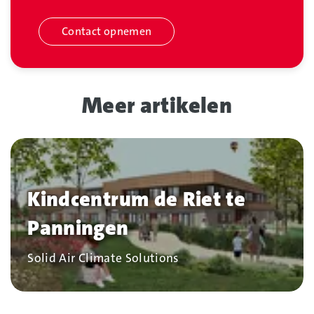
Contact opnemen
Meer artikelen
Kindcentrum de Riet te
Panningen
Bedrijf
Solid Air Climate Solutions