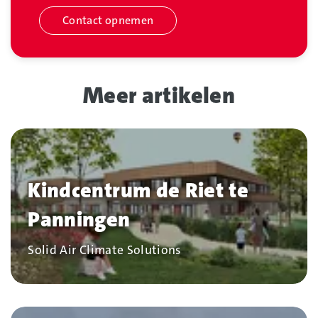
Contact opnemen
Meer artikelen
Kindcentrum de Riet te
Panningen
Bedrijf
Solid Air Climate Solutions