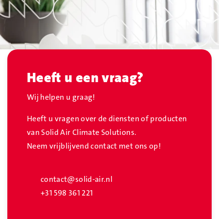
Heeft u een vraag?
Wij helpen u graag!
Heeft u vragen over de diensten of producten
van Solid Air Climate Solutions.
Neem vrijblijvend contact met ons op!
contact@solid-air.nl
+31 598 361 221