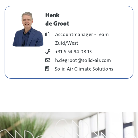
Henk
de Groot
Blog_field_Functie
Accountmanager - Team
Zuid/West
Blog_field_Telefoonnummer
+31 6 54 94 08 13
Blog_field_E-mail
h.degroot@solid-air.com
Bedrijf
Solid Air Climate Solutions