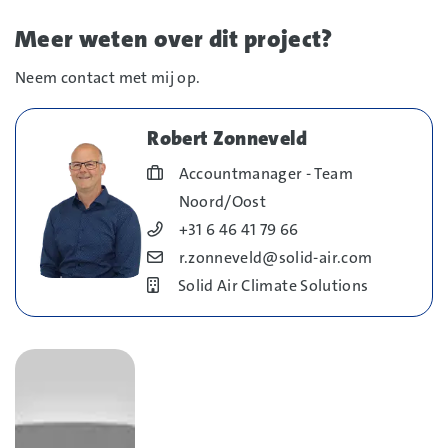
Meer weten over dit project?
Neem contact met mij op.
Robert Zonneveld
Blog_field_Functie
Accountmanager - Team
Noord/Oost
Blog_field_Telefoonnummer
+31 6 46 41 79 66
Blog_field_E-mail
r.zonneveld@solid-air.com
Bedrijf
Solid Air Climate Solutions