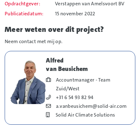
Opdrachtgever
Verstappen van Amelsvoort BV
Publicatiedatum
15 november 2022
Meer weten over dit project?
Neem contact met mij op.
Alfred
van Beusichem
Blog_field_Functie
Accountmanager - Team
Zuid/West
Blog_field_Telefoonnummer
+31 6 54 93 82 94
Blog_field_E-mail
a.vanbeusichem@solid-air.com
Bedrijf
Solid Air Climate Solutions