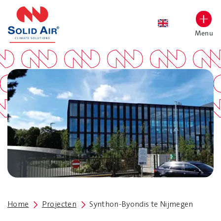
overslaan
Menu
Lettergrootte vergroten
Hoog contrast wisselen
Home
Projecten
Synthon-Byondis te Nijmegen