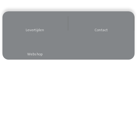
Levertijden
Contact
Webshop
Wilt u op de hoogte blijven?
Meld u dan aan voor onze nieuwsbrief, dan mist
u niks!
Aanmelden nieuwsbrief