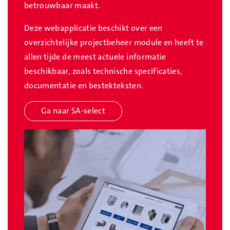
betrouwbaar maakt.
Deze webapplicatie beschikt over een
overzichtelijke projectbeheer module en heeft te
allen tijde de meest actuele informatie
beschikbaar, zoals technische specificaties,
documentatie en bestekteksten.
Ga naar SA-select