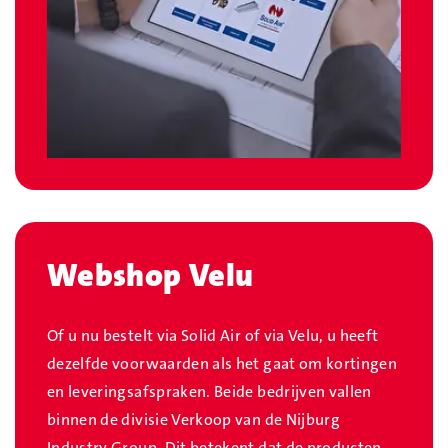
Webshop Velu
Of u nu bestelt via Solid Air of via Velu, u heeft
dezelfde voorwaarden als het gaat om kortingen
en leveringsafspraken. Beide bedrijven vallen
binnen de divisie Verkoop van de Nijburg
Industry Group. Dit betekent dat de producten