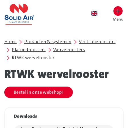
overslaan
Menu
Lettergrootte vergroten
Hoog contrast wisselen
Home
Producten & systemen
Ventilatieroosters
Plafondroosters
Wervelroosters
RTWK wervelrooster
RTWK wervelrooster
Bestel in onze webshop!
Downloads