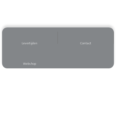
Levertijden
Contact
Webshop
Wilt u op de hoogte blijven?
Meld u dan aan voor onze nieuwsbrief, dan mist
u niks!