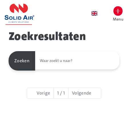
overslaan
Menu
Lettergrootte vergroten
Hoog contrast wisselen
Zoekresultaten
Zoeken
Vorige
1 / 1
Volgende