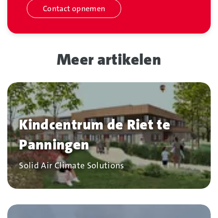
Contact opnemen
Meer artikelen
Kindcentrum de Riet te
Panningen
Bedrijf
Solid Air Climate Solutions