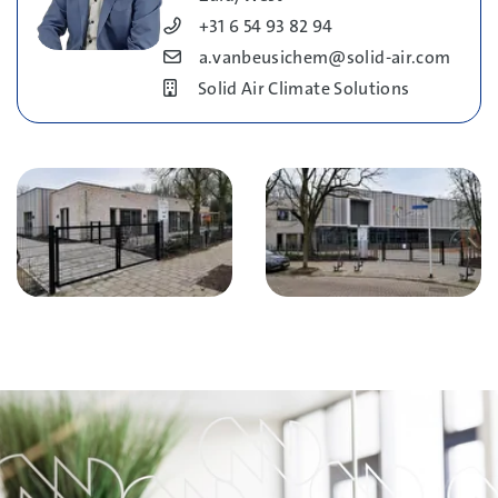
Blog_field_Telefoonnummer
+31 6 54 93 82 94
Blog_field_E-mail
a.vanbeusichem@solid-air.com
Bedrijf
Solid Air Climate Solutions